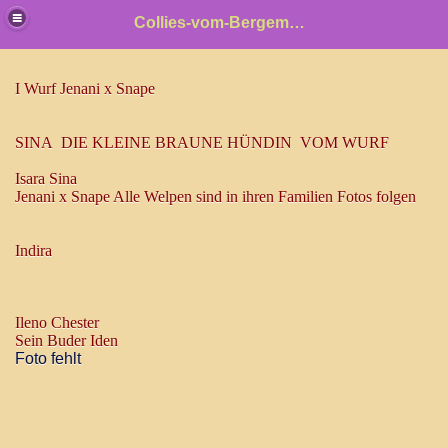
Collies-vom-Bergemer-Schlehenhain
n
I Wurf Jenani x Snape
SINA DIE KLEINE BRAUNE HÜNDIN VOM WURF
Isara Sina
Jenani x Snape Alle Welpen sind in ihren Familien Fotos folgen
llies britische Collies
Indira
le
Ileno Chester
Sein Buder Iden
Foto fehlt
f
 F Wurf