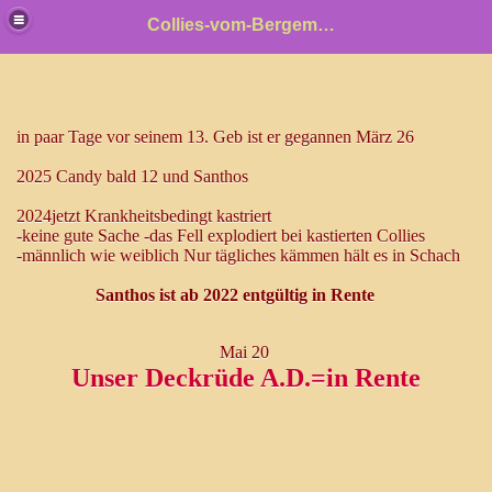
Collies-vom-Bergemer-Schlehenhain
n
in paar Tage vor seinem 13. Geb ist er gegannen März 26
2025 Candy bald 12 und Santhos
2024jetzt Krankheitsbedingt kastriert
-keine gute Sache -das Fell explodiert bei kastierten Collies
-männlich wie weiblich Nur tägliches kämmen hält es in Schach
llies britische Collies
Santhos ist ab 2022 entgültig in Rente
le
Mai 20
Unser Deckrüde A.D.=in Rente
f
 F Wurf