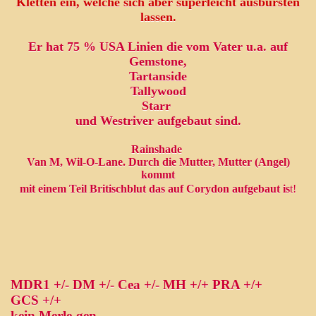
Kletten ein, welche sich aber superleicht ausbürsten
lassen.
Er hat 75 % USA Linien die vom Vater u.a. auf
Gemstone,
Tartanside
Tallywood
Starr
und Westriver
aufgebaut sind.
Rainshade
Van M, Wil-O-Lane. Durch die Mutter, Mutter (Angel)
kommt
mit einem Teil Britischblut das auf Corydon aufgebaut is
t!
MDR1 +/- DM +/- Cea +/- MH +/+ PRA +/+
GCS +/+
kein Merle-gen,