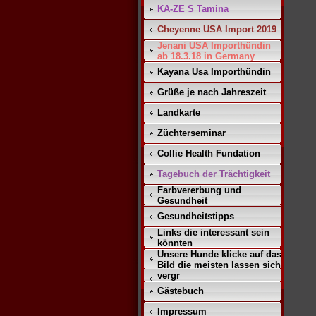
KA-ZE S Tamina
Cheyenne USA Import 2019
Jenani USA Importhündin
ab 18.3.18 in Germany
Kayana Usa Importhündin
Grüße je nach Jahreszeit
Landkarte
Züchterseminar
Collie Health Fundation
Tagebuch der Trächtigkeit
Farbvererbung und
Gesundheit
Gesundheitstipps
Links die interessant sein
könnten
Unsere Hunde klicke auf das
Bild die meisten lassen sich
vergr
Gästebuch
Impressum