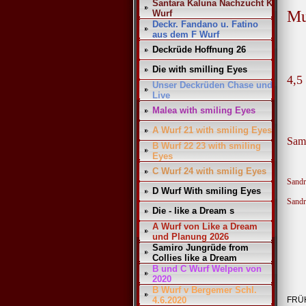
Santara Kaluna Nachzucht K
Mu
Wurf
Deckr. Fandano u. Fatino
aus dem F Wurf
Deckrüde Hoffnung 26
Die with smilling Eyes
4,5
Unser Deckrüden Chase und
Live
Malea with smiling Eyes
A Wurf 21 with smiling Eyes
Sam
B Wurf 22 23 with smiling
Eyes
C Wurf 24 with smilig Eyes
Sandr
D Wurf With smiling Eyes
Sandr
Die - like a Dream s
A Wurf von Like a Dream
und Planung 2026
Samiro Jungrüde from
Collies like a Dream
B und C Wurf Welpen von
2020
B Wurf v Bergemer Schl.
4.6.2020
FRÜ