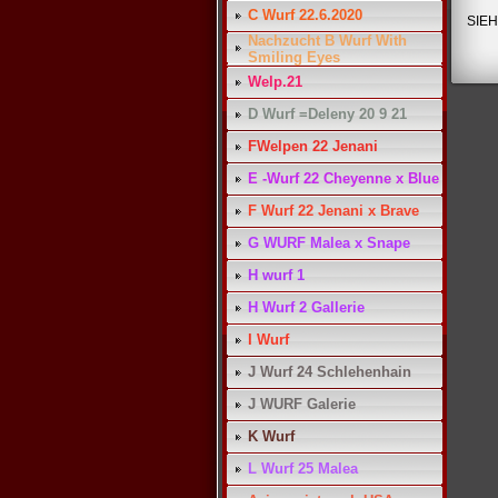
C Wurf 22.6.2020
SIEH
Nachzucht B Wurf With
Smiling Eyes
Welp.21
D Wurf =Deleny 20 9 21
FWelpen 22 Jenani
E -Wurf 22 Cheyenne x Blue
F Wurf 22 Jenani x Brave
G WURF Malea x Snape
H wurf 1
H Wurf 2 Gallerie
I Wurf
J Wurf 24 Schlehenhain
J WURF Galerie
K Wurf
L Wurf 25 Malea