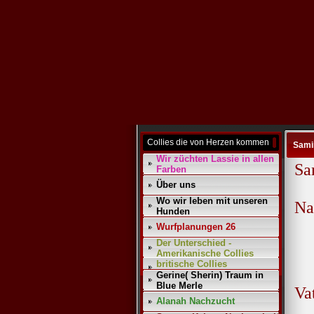
Collies die von Herzen kommen
Samir
Wir züchten Lassie in allen
Sa
Farben
Über uns
Wo wir leben mit unseren
Na
Hunden
Wurfplanungen 26
Der Unterschied -
Amerikanische Collies
britische Collies
Gerine( Sherin) Traum in
Blue Merle
Va
Alanah Nachzucht