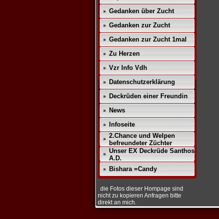
Gedanken über Zucht
Gedanken zur Zucht
Gedanken zur Zucht 1mal
Zu Herzen
Vzr Info Vdh
Datenschutz­erklärung
Deckrüden einer Freundin
News
Infoseite
2.Chance und Welpen
befreundeter Züchter
Unser EX Deckrüde Santhos
A.D.
Bishara =Candy
die Fotos dieser Hompage sind
nicht zu kopieren Anfragen bitte
direkt an mich.