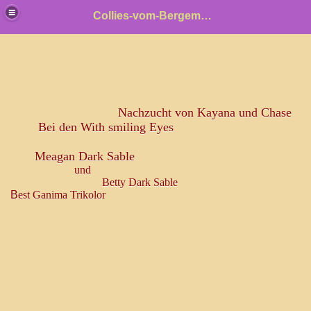
Collies-vom-Bergemer-Schlehenhain
n
Nachzucht von Kayana und Chase
Bei den With smiling Eyes
Meagan Dark Sable
llies britische Collies
und
Betty Dark Sable
le
B
est Ganima Trikolor
f
 F Wurf